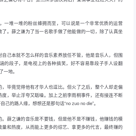
，一堆一堆的粉丝蜂拥而至，可以说是一个非常优质的运营
散了。薛之谦为了当一名歌手做了他能做的一切，除了认真坐
对自己本就不怎么样的音乐素养放任不管，他是音乐人，但围
涵的段子，是电视上的各种搞笑，好不容易靠段子手人设翻
碎了一地。
的，毕竟觉得他有才华人也逗比。但火了之后，整个人却走偏
热度，举止浮夸又聒噪。加上之前李雨桐事件，还有接连不断
路人缘，想想还是那句话“no zuo no die”。
的。薛之谦的音乐是不要钱，但是他不是不赚钱，他赚钱的模
放量和热度，从而能上更多的综艺、拿更多的代言，最终赚的