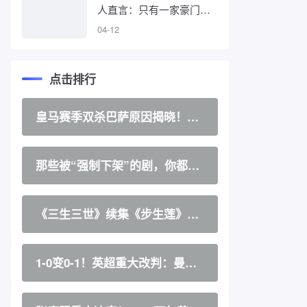
人直言：只有一家豪门能
付得起高额工资
04-12
点击排行
皇马赛季双杀巴萨原因揭晓！球
迷第二次发声，这回说了真心话
那些被“强制下架”的剧，你都看
过几部，为何被下架你知道吗？
《三生三世》续集《步生莲》将
袭，看到女主后：又一个爱豆拍
戏？
1-0变0-1！英超重大改判：曼联
遭重创，索帅黑脸，孙兴慜2次
立功