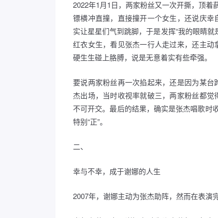
2022年1月1日，两家粉丝又一次开撕，顶
镖横冲直撞，直接撞开一个女生，还说庆幸
实让星星们气到跳脚，于是发挥“我的眼睛就
红衣女生，看见张杰一行人走过来，还主动
硬生生碰上胳膊，说是无意着实有些牵强。
要说两家粉丝再一次掐起来，还是因为某台
杰出场，当时收视率就破三，两家粉丝都觉
不可开交。最后的结果，确实是张杰唱歌时
特别“正”。
二、
幸与不幸，成于谢娜的人生
2007年，谢娜主动为张杰助阵，然而在表