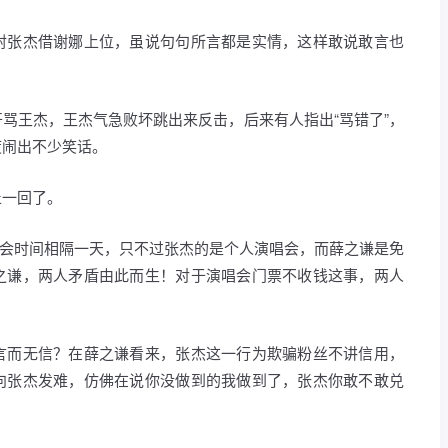
射张杰借谢娜上位，虽说句句所言都是实情，这样敢说敢言也
骂王杰，王杰气急败坏跳出来反击，后来有人指出“骂错了”，
度闹出不少笑话。
止一回了。
演唱会时间相隔一天，只不过张杰的是个人演唱会，而薛之谦是免
之谦，两人矛盾由此而生！对于演唱会门票不收钱这事，两人
言而无信？在薛之谦看来，张杰这一行为欺骗粉丝不讲信用，
向张杰发难，仿佛在说你没做到的我做到了，张杰你敢不敢兑