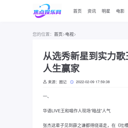
首页
资讯
明星
电影
您的位置：
首页
>
电视
>
从选秀新星到实力歌
人生赢家
来源：圈记
2022-02-09 17:59:38
一、
华语LIVE王和唱作人现场“暗战”人气
张杰这辈子见到薛之谦都得绕道走，在《吐槽