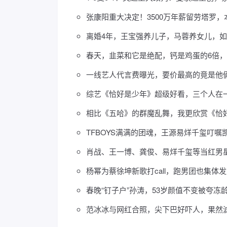
张康阳重大决定！3500万年薪留劳塔罗
离婚4年，王宝强养儿子，马蓉养女儿，
春天，韭菜和它是绝配，钙是鸡蛋的6倍
​一线艺人代言费曝光，要价最高的竟是他俩
综艺《恰好是少年》超级好看，三个人在
相比《五哈》的群魔乱舞，我更欣赏《恰
TFBOYS满满的团魂，王源易烊千玺叮
肖战、王一博、龚俊、易烊千玺等当红男
杨幂为蔡徐坤新歌打call，跑男团也集体
春晚“钉子户”孙涛，53岁颜值不变被夸冻
范冰冰与网红合照，尖下巴好吓人，果然