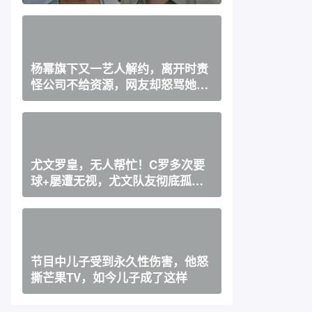
剩
杨幂旗下又一艺人解约，离开时责
怪公司不给资源，网友却怒骂她
“白眼狼”
尤文罗皇，无人帮忙！C罗多次要
球+屡遭无视，尤文队友彻底孤立
CR7？
节目中儿子受到永久性伤害，他怒
撕芒果TV，如今儿子成了这样