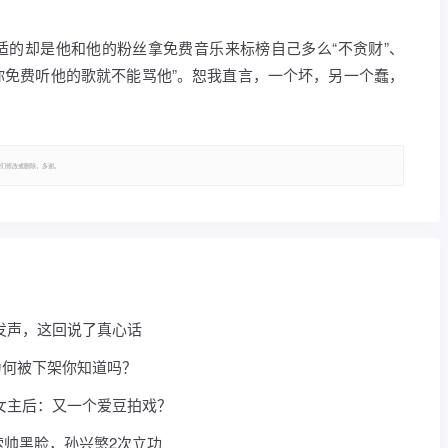
适的却是他和他的粉丝拿免费音乐来标榜自己多么“不贪财”、
“你免费听他的歌就不能骂他”。恕我直言，一个坏，另一个蠢，
们修改或删除，多谢。
发声，这回说了真心话
为何被下架你知道吗？
女主后：又一个爱豆拍戏？
，索帅黑脸，孙兴慜2次立功