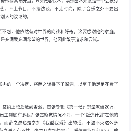
了帮他提高曝光度，N次做客快本，娱乐圈本来就是一个会被讨
艺，不上节目，不接访谈，不走时尚，除了音乐之外不要出
对别人的议论的。
至不惑，他依然有对世界的向往和好奇，这要感谢他的家庭。
，是充满爱充满希望的世界，他因此敢于追求和尝试。
，张杰的一个决定，将薛之谦推下了深渊，以至于他足足花费了
道，签约上腾后遭到雪藏，首张专辑《第一张》销量就破20万，
员工到底有多狠？张杰察觉情况不对，一个“叛逃计划”在他的
，而薛之谦也是参加《我型我秀》出的道，不温不火这么多
为薛之谦心有不甘。张杰从参加快男后，爱情事业红红火火，的