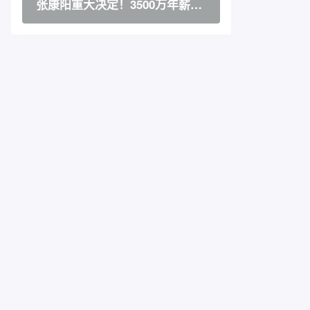
张康阳重大决定！3500万年薪留
劳塔罗，本周回米兰面谈，好魄
力