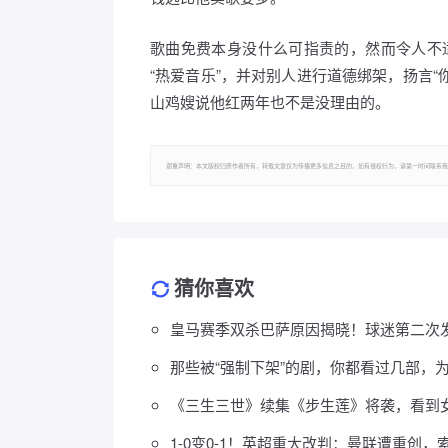
歌曲免费本身没什么可指责的，然而令人不
“热爱音乐”，并对别人进行道德绑架，扬言
山鸡嫂说他红两年也不是没理由的。
郑重声明：本文版权归原作者所有，转载文章仅为传播更多信息之目的，如有侵权行为，请第一时间联系我
猜你喜欢
皇马赛季双杀巴萨原因揭晓！球迷第二次
那些被“强制下架”的剧，你都看过几部，
《三生三世》续集《步生莲》将袭，看到
1-0变0-1！英超重大改判：曼联遭重创