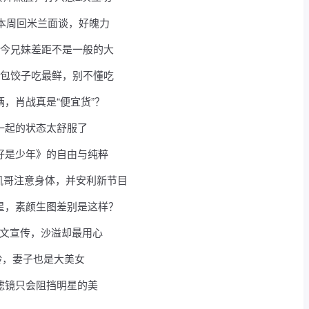
，本周回米兰面谈，好魄力
如今兄妹差距不是一般的大
，包饺子吃最鲜，别不懂吃
，肖战真是“便宜货”？
一起的状态太舒服了
好是少年》的自由与纯粹
嘱凯哥注意身体，并安利新节目
星，素颜生图差别是这样？
发文宣传，沙溢却最用心
龄，妻子也是大美女
滤镜只会阻挡明星的美