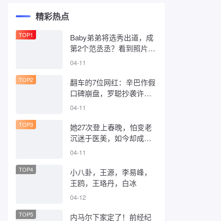
精彩热点
TOP1
Baby弟弟将选秀出道，成
第2个范丞丞？看到照片：
先学姐姐整容吧
04-11
TOP2
翻车的7位网红：辛巴作假
口碑崩盘，罗聪抄袭许嵩
还反咬一口
04-11
TOP3
她27次登上春晚，怕变老
沉迷于医美，如今却成为
明星整容失败模板
04-11
TOP4
小八卦，王源，李易峰，
王鸥，王珞丹，白冰
04-12
TOP5
内马尔下家定了！前经纪