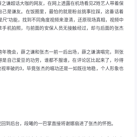
着薛之谦超话大咖的网友，在网上透露在机场看见Z姓艺人带着保
自己是谦友。在饭圈里，最怕的就是粉丝挑事拉踩，这番话着
是尺”功能，找到不同角度视频来澄清，还原现场真相，视频中
拿手机拍照，与前面的安保人员无接触经过，却与后面的张杰
跨年晚会，薛之谦和张杰一前一后出场，薛之谦演唱完，到张
得是自己爱豆的功劳，谁都不服谁，在评论区比起来了，吵得
收视率破的3，毕竟张杰的唱功还是一如既往地稳，个人形象也
演完回到后台，段曦的一巴掌直接将谢娜扇进了张杰的怀抱。