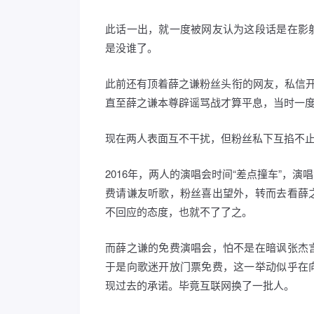
此话一出，就一度被网友认为这段话是在影
是没谁了。
此前还有顶着薛之谦粉丝头衔的网友，私信开
直至薛之谦本尊辟谣骂战才算平息，当时一
现在两人表面互不干扰，但粉丝私下互掐不
2016年，两人的演唱会时间“差点撞车”，
费请谦友听歌，粉丝喜出望外，转而去看薛
不回应的态度，也就不了了之。
而薛之谦的免费演唱会，怕不是在暗讽张杰
于是向歌迷开放门票免费，这一举动似乎在
现过去的承诺。毕竟互联网换了一批人。