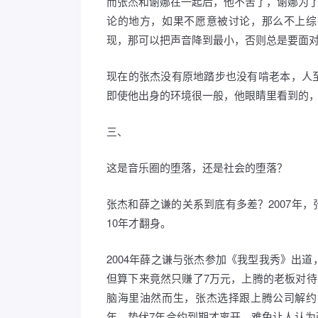
而张杰和谢娜在一起后，他不苦了，谢娜为
论的地方，如果不愿意被讨论，那么不上综
现，那可以把声音降到最小，否则总是要面
现在的张杰没有原地踏步也没有啃老本，人
即使他出身的环境很一般，他眼睛里看到的
三、
这是音乐圈的堕落，还是社会的堕落？
张杰和薛之谦的关系到底有多差？2007年
10年才翻身。
2004年薛之谦与张杰参加《我型我秀》出
但算下来竟然只赚了7万元，上腾的老板对待
脑海里油然而生，张杰选择跟上腾公司解约
年，蛰伏7年合约到期才离开，难免让人认