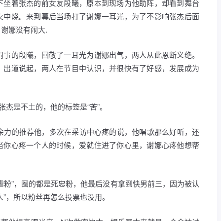
下坐着张杰的前女友段曦，原本到现场为他助阵，却看到舞台
火中烧。来到幕后当场打了谢娜一耳光，为了不影响张杰后面
谢娜没有闹大.
闹事的段曦，回敬了一耳光为谢娜出气，两人从此恩断义绝。
》出道说起，两人在节目中认识，并很快有了好感，发展成为
。
张杰是不土的，他的标签是“苦”。
遗余力的推荐他，多次在采访中心疼的说，他唱歌那么好听，还
当你心疼一个人的时候，爱就住进了你心里，谢娜心疼他想帮
虐粉”，圈的都是死忠粉，他最后没有拿到快男前三，因为被认
人”，所以粉丝再怎么投票也没用。