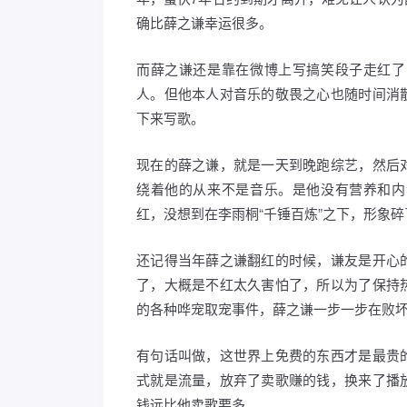
确比薛之谦幸运很多。
而薛之谦还是靠在微博上写搞笑段子走红了
人。但他本人对音乐的敬畏之心也随时间消
下来写歌。
现在的薛之谦，就是一天到晚跑综艺，然后
绕着他的从来不是音乐。是他没有营养和内
红，没想到在李雨桐“千锤百炼”之下，形象
还记得当年薛之谦翻红的时候，谦友是开心
了，大概是不红太久害怕了，所以为了保持
的各种哗宠取宠事件，薛之谦一步一步在败坏自己的
有句话叫做，这世界上免费的东西才是最贵
式就是流量，放弃了卖歌赚的钱，换来了播
钱远比他卖歌要多。